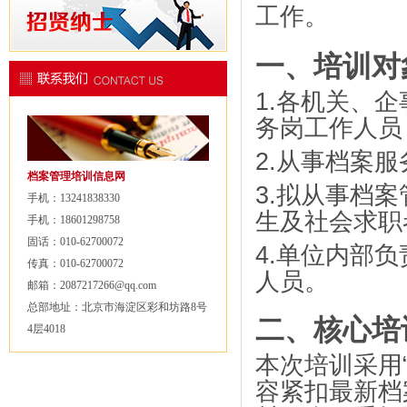
工作。
一、培训对
1.
各机关、企
务岗工作人员
2.
从事档案服
档案管理培训信息网
3.
拟从事档案
手机：13241838330
生及社会求职
手机：18601298758
固话：010-62700072
4.
单位内部负
传真：010-62700072
人员。
邮箱：2087217266@qq.com
总部地址：北京市海淀区彩和坊路8号
二、核心培
4层4018
本次培训采用
容紧扣最新档