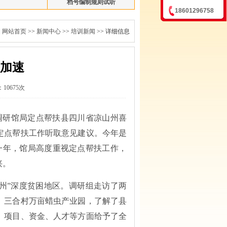
档号编制规则试听
18601296758
：
网站首页
>>
新闻中心
>>
培训新闻
>> 详细信息
加速
10675次
调研馆局定点帮扶县四川省凉山州喜
定点帮扶工作听取意见建议。今年是
一年，馆局高度重视定点帮扶工作，
兴。
区三州”深度贫困地区。调研组走访了两
、三合村万亩蜡虫产业园，了解了县
策、项目、资金、人才等方面给予了全