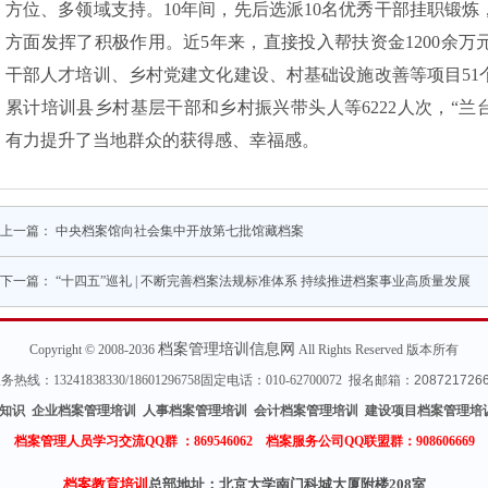
方位、多领域支持。10年间，先后选派10名优秀干部挂职锻
方面发挥了积极作用。近5年来，直接投入帮扶资金1200余
干部人才培训、乡村党建文化建设、村基础设施改善等项目51个
累计培训县乡村基层干部和乡村振兴带头人等6222人次，“兰台
有力提升了当地群众的获得感、幸福感。
上一篇：
中央档案馆向社会集中开放第七批馆藏档案
下一篇：
“十四五”巡礼 | 不断完善档案法规标准体系 持续推进档案事业高质量发展
档案管理培训信息网
Copyright © 2008-2036
All Rights Reserved 版本所有
热线：13241838330/18601296758固定电话：010-62700072 报名邮箱：
208721726
知识 企业档案管理培训 人事档案管理培训 会计档案管理培训 建设项目档案管理培
档案管理人员学习交流QQ群 ：
869546062 档案服务公司QQ联盟群：908606669
档案教育培训
总部地址：北京大学南门科城大厦附楼208室